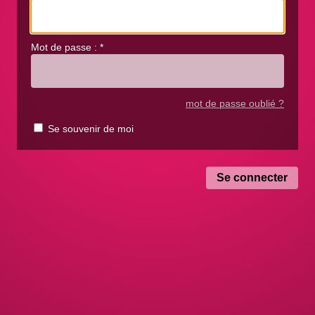
Mot de passe :
*
mot de passe oublié ?
Se souvenir de moi