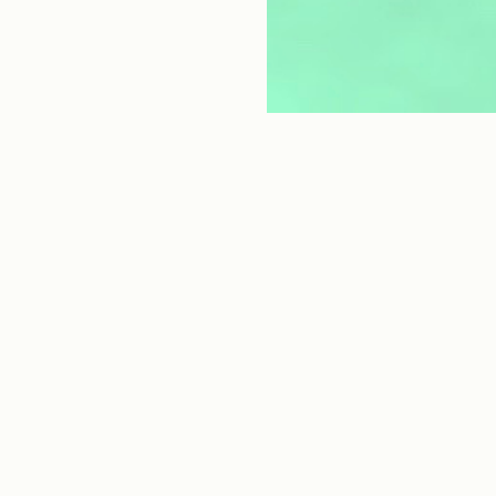
BALLE PERDUE (NIVEAU 2.A)
Cours
Édition adaptée aux nouvelles technolo
Également dans
Sélection d