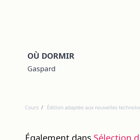
OÙ DORMIR
Gaspard
Cours
Édition adaptée aux nouvelles technolo
Également dans
Sélection d