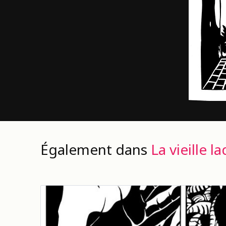
Également dans
La vieille l