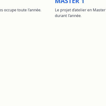
MASTER 1
es occupe toute l’année.
Le projet d’atelier en Maste
durant l’année.
La Base est le site de l'option BD de l'
ESA Saint-Luc Bruxelles
Tous droits réservés les auteurs et l'ESA 2026
Accès élèves