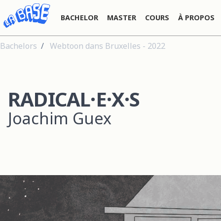
BACHELOR
MASTER
COURS
À PROPOS
Bachelors
Webtoon dans Bruxelles - 2022
RADICAL·E·X·S
Joachim Guex