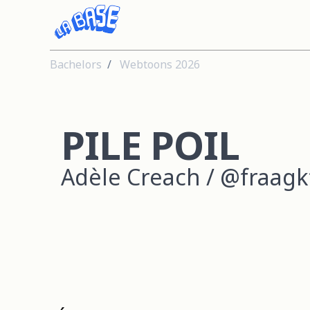
Bachelors
Webtoons 2026
PILE POIL
Adèle Creach / @fraagk