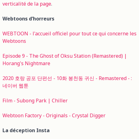
verticalité de la page
.
Webtoons d’horreurs
WEBTOON - l'accueil officiel pour tout ce qui concerne les
Webtoons
Episode 9 - The Ghost of Oksu Station (Remastered) |
Horang's Nightmare
2020 호랑 공포 단편선 - 10화 봉천동 귀신 - Remastered - :
네이버 웹툰
Film - Subong Park | Chiller
Webtoon Factory - Originals - Crystal Digger
La déception Insta