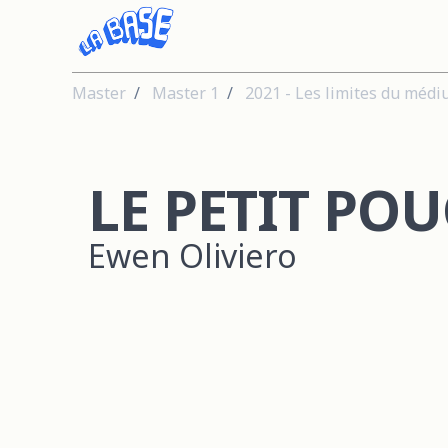
Master
Master 1
2021 - Les limites du méd
LE PETIT POU
Ewen Oliviero