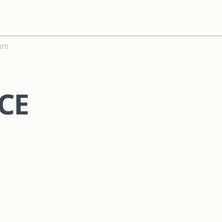
ium
CE