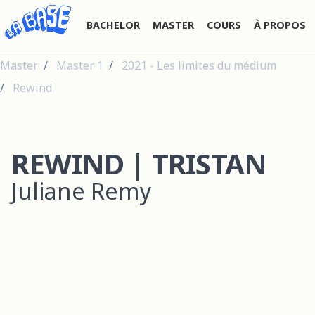
BACHELOR
MASTER
COURS
À PROPOS
Master
Master 1
2021 - Les limites du médium
Rewind
REWIND | TRISTAN
Juliane Remy