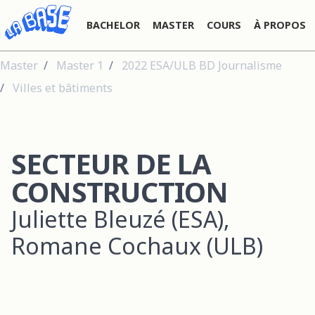
BACHELOR
MASTER
COURS
À PROPOS
Master
Master 1
2022 ESA/ULB BD Journalisme
Villes et bâtiments
SECTEUR DE LA
CONSTRUCTION
Juliette Bleuzé (ESA),
Romane Cochaux (ULB)