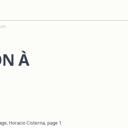
ium
ON À