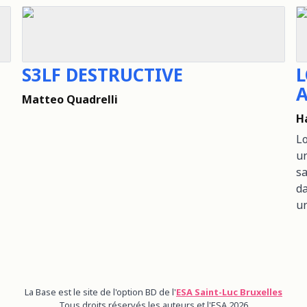
S3LF DESTRUCTIVE
L
Matteo Quadrelli
H
L
un
sa
da
un
La Base est le site de l'option BD de l'
ESA Saint-Luc Bruxelles
Tous droits réservés les auteurs et l'ESA 2026