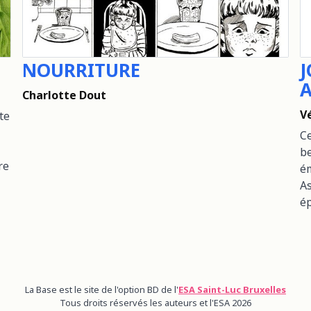
NOURRITURE
Charlotte Dout
V
ite
Ce
be
re
é
As
é
La Base est le site de l'option BD de l'
ESA Saint-Luc Bruxelles
Tous droits réservés les auteurs et l'ESA 2026