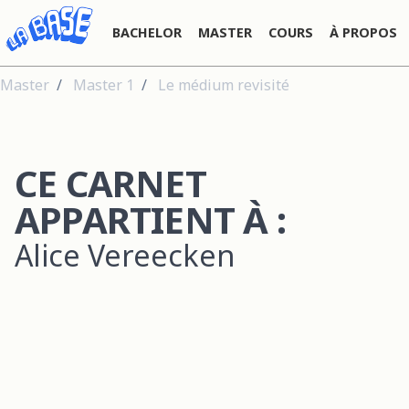
BACHELOR
MASTER
COURS
À PROPOS
Master
Master 1
Le médium revisité
CE CARNET
APPARTIENT À :
Alice Vereecken