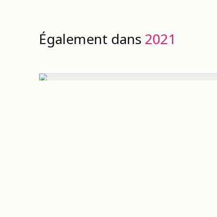
Également dans
2021
COMME DES FANTÔMES
Abel Morina
Ilya et Margo sont des jumeaux qui grandissent
dans un contexte familial défavorisé et violent e
banlieue d’une grande ville des Etats-Unis.
Lorsqu’ils sont adolescents, ils se lient d’amitié
avec un autre jeune garçon, Nathan. Ce dernier (