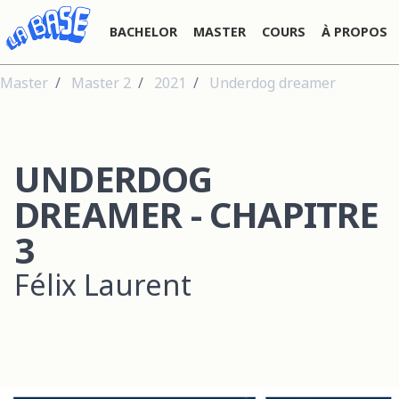
BACHELOR
MASTER
COURS
À PROPOS
Master
Master 2
2021
Underdog dreamer
UNDERDOG
DREAMER - CHAPITRE
3
Félix Laurent