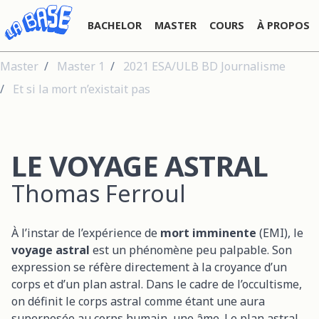
BACHELOR
MASTER
COURS
À PROPOS
Master
Master 1
2021 ESA/ULB BD Journalisme
Et si la mort n’existait pas
LE VOYAGE ASTRAL
Thomas Ferroul
À l’instar de l’expérience de
mort imminente
(EMI), le
voyage astral
est un phénomène peu palpable. Son
expression se réfère directement à la croyance d’un
corps et d’un plan astral. Dans le cadre de l’occultisme,
on définit le corps astral comme étant une aura
superposée au corps humain, une âme. Le plan astral