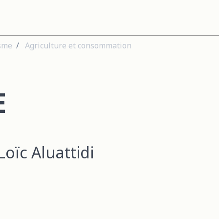
sme
Agriculture et consommation
E
Loïc Aluattidi