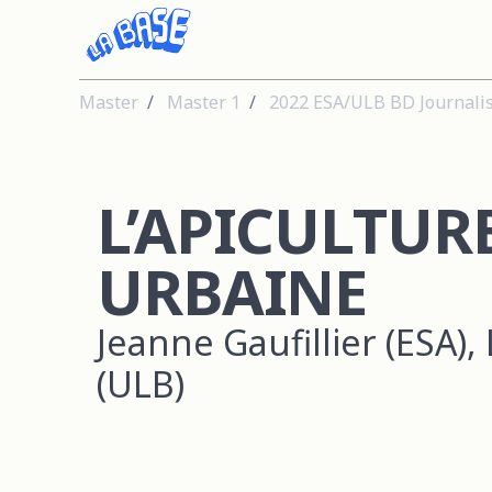
Master
Master 1
2022 ESA/ULB BD Journali
L’APICULTUR
URBAINE
Jeanne Gaufillier (ESA), 
(ULB)