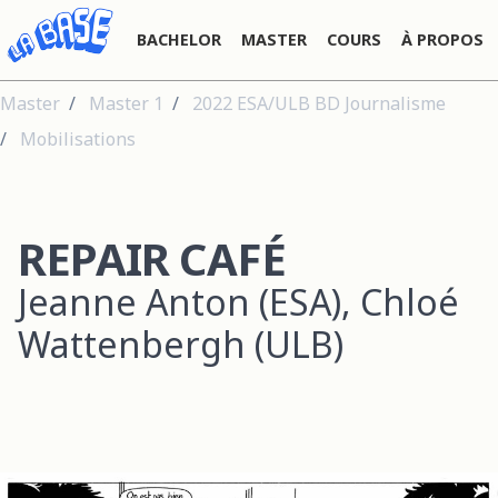
BACHELOR
MASTER
COURS
À PROPOS
Master
Master 1
2022 ESA/ULB BD Journalisme
Mobilisations
REPAIR CAFÉ
Jeanne Anton (ESA), Chloé
Wattenbergh (ULB)